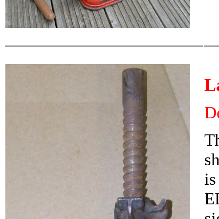
L
D
Th
sh
i
E
s