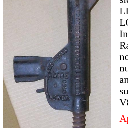
L
L
In
Ra
n
nu
a
s
V
Ap