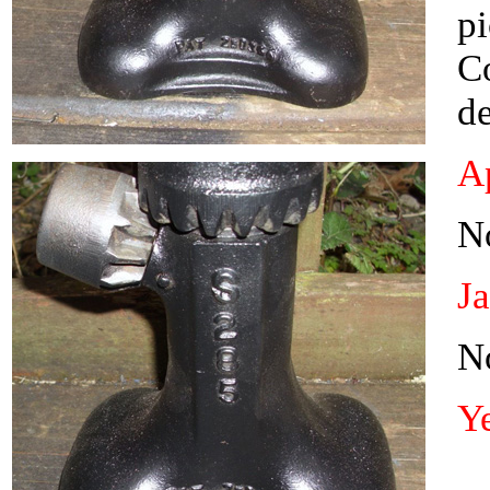
pi
C
de
Ap
N
J
N
Y