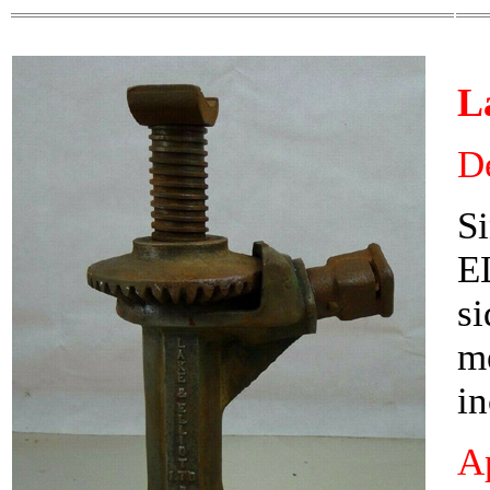
L
D
S
E
si
m
in
Ap