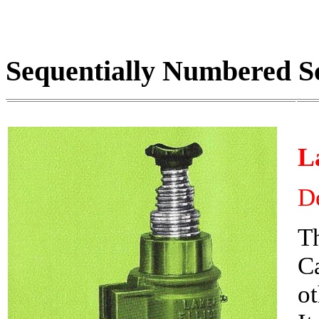
Sequentially Numbered S
L
D
Th
C
o