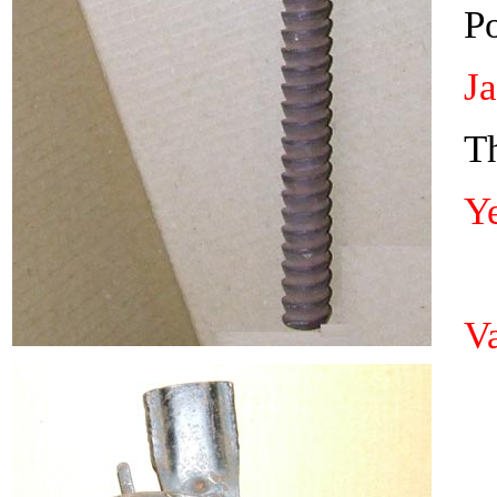
P
J
Th
Y
V