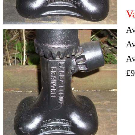
V
Av
Av
Av
£9