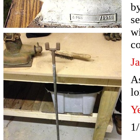
b
se
wi
c
J
A
lo
Y
1