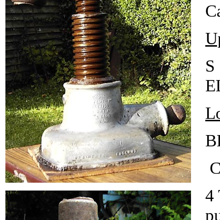
Ca
U
S
E
L
B
Ca
4
pu