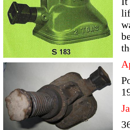
It
li
wa
be
th
Ap
P
19
J
36