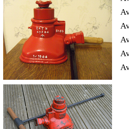
Av
Av
Av
Av
Av