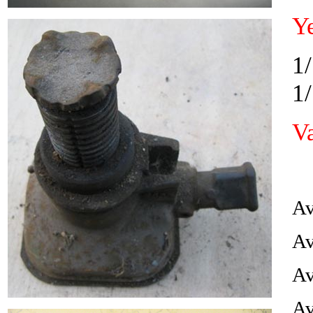
Y
1/
1
V
Av
Av
Av
Av