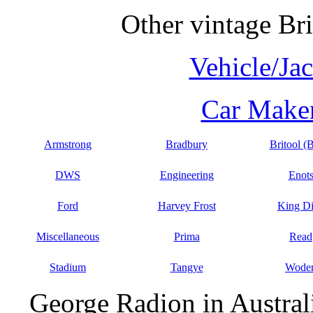
Other vintage Bri
Vehicle/Ja
Car Maker
Armstrong
Bradbury
Britool (
DWS
Engineering
Enot
Ford
Harvey Frost
King D
Miscellaneous
Prima
Read
Stadium
Tangye
Wode
George Radion in Austral