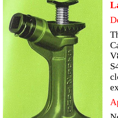
L
D
Th
Ca
V8
S4
cl
ex
Ap
N