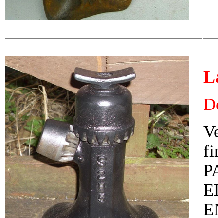
L
D
Ve
fi
P
E
E