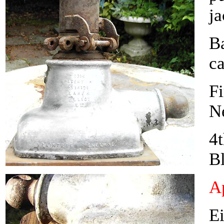
ja
Ba
c
Fi
N
4t
Bl
Ap
Ei